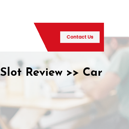
Contact Us
lot Review >> Car