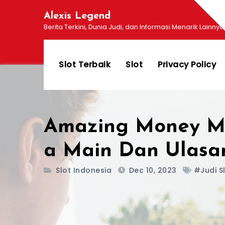
Skip
Alexis Legend
to
Berita Terkini, Dunia Judi, dan Informasi Menarik Lainnya
content
Slot Terbaik
Slot
Privacy Policy
Amazing Money Mac
a Main Dan Ulasan
Slot Indonesia
Dec 10, 2023
#judi S