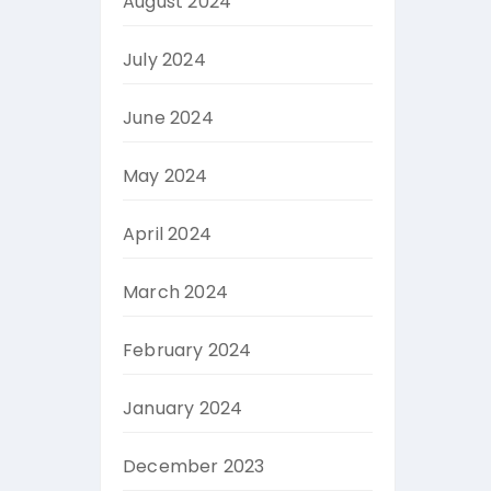
August 2024
July 2024
June 2024
May 2024
April 2024
March 2024
February 2024
January 2024
December 2023