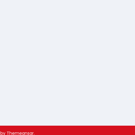
 by
Themeansar
.