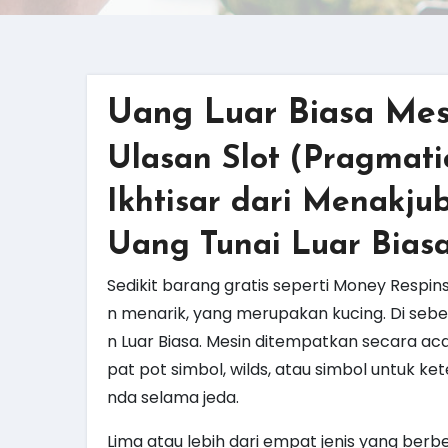
Uang Luar Biasa Mes
Ulasan Slot (Pragmati
Ikhtisar dari Menakju
Uang Tunai Luar Biasa 
Sedikit barang gratis seperti Money Resp
n menarik, yang merupakan kucing. Di seb
n Luar Biasa. Mesin ditempatkan secara acak
pat pot simbol, wilds, atau simbol untuk ke
nda selama jeda.
Lima atau lebih dari empat jenis yang berb