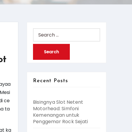
Search
for:
ot
Recent Posts
kayaa
 Mesi
di ce
Bisingnya Slot Netent
Motorhead: Simfoni
na ta
Kemenangan untuk
Penggemar Rock Sejati
at ka