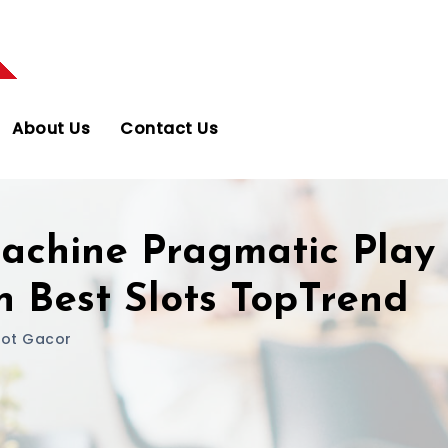
About Us
Contact Us
hine Pragmatic Play S
 Best Slots TopTrend
lot Gacor