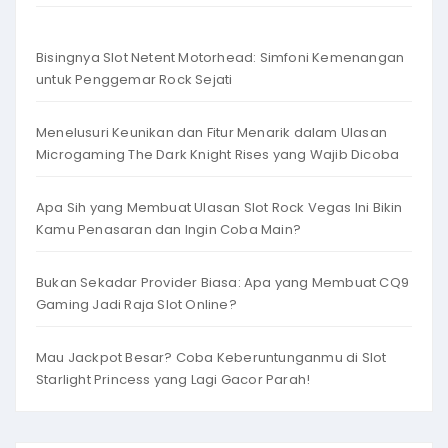
Bisingnya Slot Netent Motorhead: Simfoni Kemenangan
untuk Penggemar Rock Sejati
Menelusuri Keunikan dan Fitur Menarik dalam Ulasan
Microgaming The Dark Knight Rises yang Wajib Dicoba
Apa Sih yang Membuat Ulasan Slot Rock Vegas Ini Bikin
Kamu Penasaran dan Ingin Coba Main?
Bukan Sekadar Provider Biasa: Apa yang Membuat CQ9
Gaming Jadi Raja Slot Online?
Mau Jackpot Besar? Coba Keberuntunganmu di Slot
Starlight Princess yang Lagi Gacor Parah!