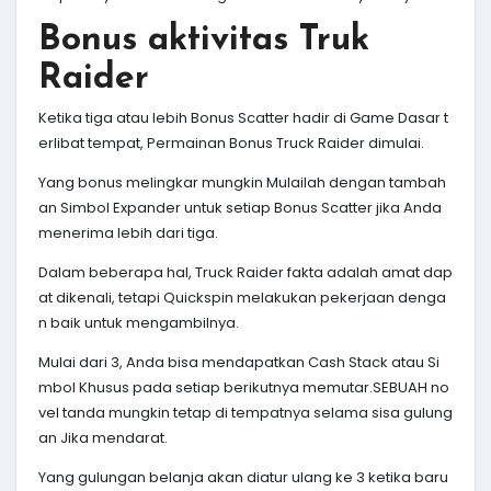
Bonus aktivitas Truk
Raider
Ketika tiga atau lebih Bonus Scatter hadir di Game Dasar t
erlibat tempat, Permainan Bonus Truck Raider dimulai.
Yang bonus melingkar mungkin Mulailah dengan tambah
an Simbol Expander untuk setiap Bonus Scatter jika Anda
menerima lebih dari tiga.
Dalam beberapa hal, Truck Raider fakta adalah amat dap
at dikenali, tetapi Quickspin melakukan pekerjaan denga
n baik untuk mengambilnya.
Mulai dari 3, Anda bisa mendapatkan Cash Stack atau Si
mbol Khusus pada setiap berikutnya memutar.SEBUAH no
vel tanda mungkin tetap di tempatnya selama sisa gulung
an Jika mendarat.
Yang gulungan belanja akan diatur ulang ke 3 ketika baru