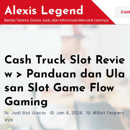
Skip
Alexis Legend
to
Cont
content
Berita Terkini, Dunia Judi, dan Informasi Menarik Lainnya
Cash Truck Slot Revie
w > Panduan dan Ula
san Slot Game Flow
Gaming
Judi Slot Gacor
Jan 4, 2024
#slot Terperc
Aya