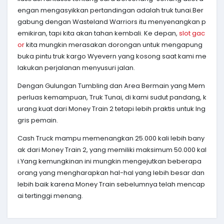
engan mengasyikkan pertandingan adalah truk tunai.Ber
gabung dengan Wasteland Warriors itu menyenangkan p
emikiran, tapi kita akan tahan kembali. Ke depan,
slot gac
or
kita mungkin merasakan dorongan untuk mengapung
buka pintu truk kargo Wyevern yang kosong saat kami me
lakukan perjalanan menyusuri jalan.
Dengan Gulungan Tumbling dan Area Bermain yang Mem
perluas kemampuan, Truk Tunai, di kami sudut pandang, k
urang kuat dari Money Train 2 tetapi lebih praktis untuk Ing
gris pemain.
Cash Truck mampu memenangkan 25.000 kali lebih bany
ak dari Money Train 2, yang memiliki maksimum 50.000 kal
i.Yang kemungkinan ini mungkin mengejutkan beberapa
orang yang mengharapkan hal-hal yang lebih besar dan
lebih baik karena Money Train sebelumnya telah mencap
ai tertinggi menang.