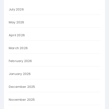
July 2026
May 2026
April 2026
March 2026
February 2026
January 2026
December 2025
November 2025