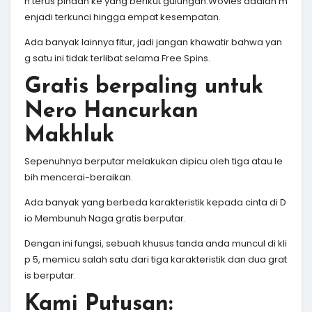
n terus pindah ke yang berikut gulungan.Wovles adalah m
enjadi terkunci hingga empat kesempatan.
Ada banyak lainnya fitur, jadi jangan khawatir bahwa yan
g satu ini tidak terlibat selama Free Spins.
Gratis berpaling untuk
Nero Hancurkan
Makhluk
Sepenuhnya berputar melakukan dipicu oleh tiga atau le
bih mencerai-beraikan.
Ada banyak yang berbeda karakteristik kepada cinta di D
io Membunuh Naga gratis berputar.
Dengan ini fungsi, sebuah khusus tanda anda muncul di kli
p 5, memicu salah satu dari tiga karakteristik dan dua grat
is berputar.
Kami Putusan: