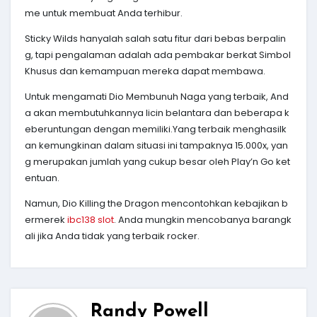
me untuk membuat Anda terhibur.
Sticky Wilds hanyalah salah satu fitur dari bebas berpalin
g, tapi pengalaman adalah ada pembakar berkat Simbol
Khusus dan kemampuan mereka dapat membawa.
Untuk mengamati Dio Membunuh Naga yang terbaik, And
a akan membutuhkannya licin belantara dan beberapa k
eberuntungan dengan memiliki.Yang terbaik menghasilk
an kemungkinan dalam situasi ini tampaknya 15.000x, yan
g merupakan jumlah yang cukup besar oleh Play’n Go ket
entuan.
Namun, Dio Killing the Dragon mencontohkan kebajikan b
ermerek
ibc138 slot
. Anda mungkin mencobanya barangk
ali jika Anda tidak yang terbaik rocker.
Randy Powell