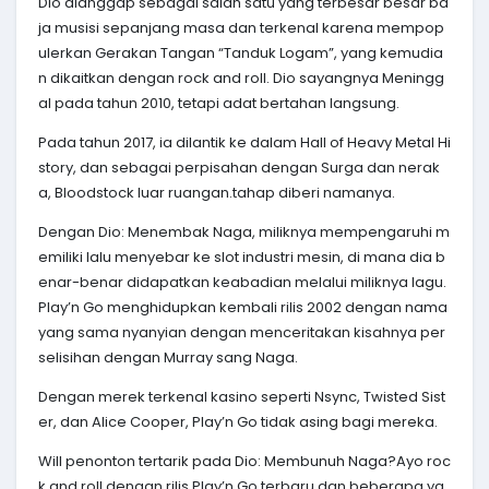
Dio dianggap sebagai salah satu yang terbesar besar ba
ja musisi sepanjang masa dan terkenal karena mempop
ulerkan Gerakan Tangan “Tanduk Logam”, yang kemudia
n dikaitkan dengan rock and roll. Dio sayangnya Meningg
al pada tahun 2010, tetapi adat bertahan langsung.
Pada tahun 2017, ia dilantik ke dalam Hall of Heavy Metal Hi
story, dan sebagai perpisahan dengan Surga dan nerak
a, Bloodstock luar ruangan.tahap diberi namanya.
Dengan Dio: Menembak Naga, miliknya mempengaruhi m
emiliki lalu menyebar ke slot industri mesin, di mana dia b
enar-benar didapatkan keabadian melalui miliknya lagu.
Play’n Go menghidupkan kembali rilis 2002 dengan nama
yang sama nyanyian dengan menceritakan kisahnya per
selisihan dengan Murray sang Naga.
Dengan merek terkenal kasino seperti Nsync, Twisted Sist
er, dan Alice Cooper, Play’n Go tidak asing bagi mereka.
Will penonton tertarik pada Dio: Membunuh Naga?Ayo roc
k and roll dengan rilis Play’n Go terbaru dan beberapa ya