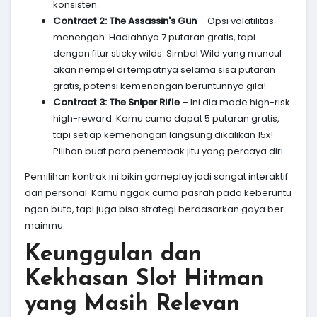
konsisten.
Contract 2: The Assassin's Gun
– Opsi volatilitas
menengah. Hadiahnya 7 putaran gratis, tapi
dengan fitur sticky wilds. Simbol Wild yang muncul
akan nempel di tempatnya selama sisa putaran
gratis, potensi kemenangan beruntunnya gila!
Contract 3: The Sniper Rifle
– Ini dia mode high-risk
high-reward. Kamu cuma dapat 5 putaran gratis,
tapi setiap kemenangan langsung dikalikan 15x!
Pilihan buat para penembak jitu yang percaya diri.
Pemilihan kontrak ini bikin gameplay jadi sangat interaktif
dan personal. Kamu nggak cuma pasrah pada keberuntu
ngan buta, tapi juga bisa strategi berdasarkan gaya ber
mainmu.
Keunggulan dan
Kekhasan Slot Hitman
yang Masih Relevan