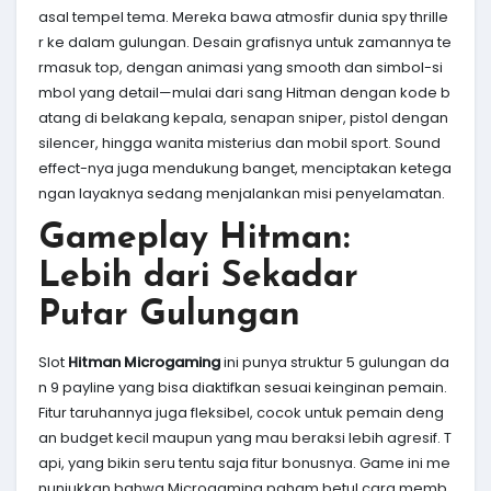
asal tempel tema. Mereka bawa atmosfir dunia spy thrille
r ke dalam gulungan. Desain grafisnya untuk zamannya te
rmasuk top, dengan animasi yang smooth dan simbol-si
mbol yang detail—mulai dari sang Hitman dengan kode b
atang di belakang kepala, senapan sniper, pistol dengan
silencer, hingga wanita misterius dan mobil sport. Sound
effect-nya juga mendukung banget, menciptakan ketega
ngan layaknya sedang menjalankan misi penyelamatan.
Gameplay Hitman:
Lebih dari Sekadar
Putar Gulungan
Slot
Hitman Microgaming
ini punya struktur 5 gulungan da
n 9 payline yang bisa diaktifkan sesuai keinginan pemain.
Fitur taruhannya juga fleksibel, cocok untuk pemain deng
an budget kecil maupun yang mau beraksi lebih agresif. T
api, yang bikin seru tentu saja fitur bonusnya. Game ini me
nunjukkan bahwa Microgaming paham betul cara memb