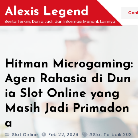
Skip
Alexis Legend
to
Cont
content
Berita Terkini, Dunia Judi, dan Informasi Menarik Lainnya
Hitman Microgaming:
Agen Rahasia di Dun
ia Slot Online yang
Masih Jadi Primadon
a
Slot Online
Feb 22, 2026
#slot Terbaik 202