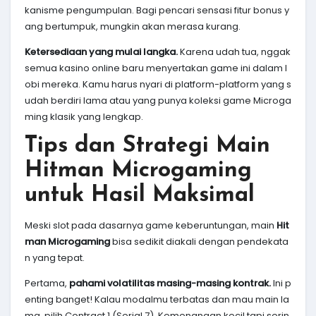
kanisme pengumpulan. Bagi pencari sensasi fitur bonus y
ang bertumpuk, mungkin akan merasa kurang.
Ketersediaan yang mulai langka.
Karena udah tua, nggak
semua kasino online baru menyertakan game ini dalam l
obi mereka. Kamu harus nyari di platform-platform yang s
udah berdiri lama atau yang punya koleksi game Microga
ming klasik yang lengkap.
Tips dan Strategi Main
Hitman Microgaming
untuk Hasil Maksimal
Meski slot pada dasarnya game keberuntungan, main
Hit
man Microgaming
bisa sedikit diakali dengan pendekata
n yang tepat.
Pertama,
pahami volatilitas masing-masing kontrak.
Ini p
enting banget! Kalau modalmu terbatas dan mau main la
ma, pilih Contract 1 (Serial 7). Kemenangan kecil tapi serin