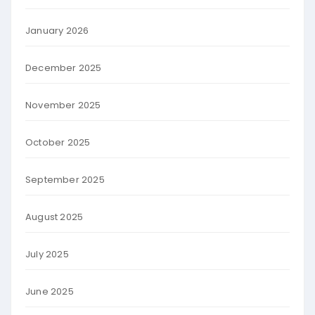
January 2026
December 2025
November 2025
October 2025
September 2025
August 2025
July 2025
June 2025