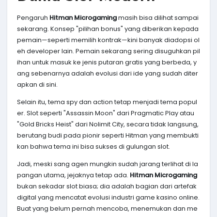
Pengaruh
Hitman Microgaming
masih bisa dilihat sampai
sekarang. Konsep "pilihan bonus" yang diberikan kepada
pemain—seperti memilih kontrak—kini banyak diadopsi ol
eh developer lain. Pemain sekarang sering disuguhkan pil
ihan untuk masuk ke jenis putaran gratis yang berbeda, y
ang sebenarnya adalah evolusi dari ide yang sudah diter
apkan di sini.
Selain itu, tema spy dan action tetap menjadi tema popul
er. Slot seperti "Assassin Moon" dari Pragmatic Play atau
"Gold Bricks Heist" dari Nolimit City, secara tidak langsung,
berutang budi pada pionir seperti Hitman yang membukti
kan bahwa tema ini bisa sukses di gulungan slot.
Jadi, meski sang agen mungkin sudah jarang terlihat di la
pangan utama, jejaknya tetap ada.
Hitman Microgaming
bukan sekadar slot biasa; dia adalah bagian dari artefak
digital yang mencatat evolusi industri game kasino online.
Buat yang belum pernah mencoba, menemukan dan me