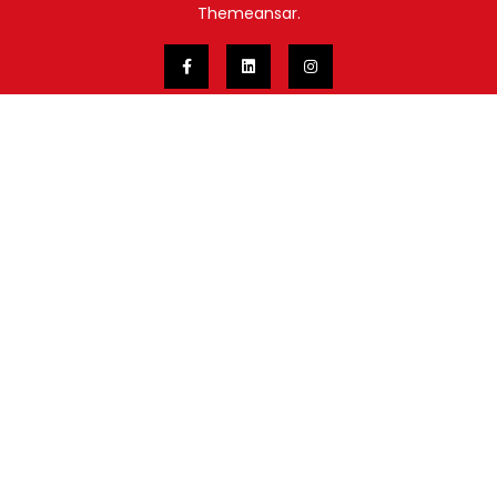
Themeansar
.