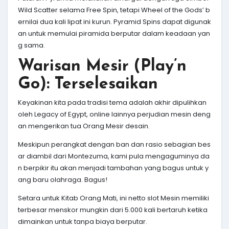
Wild Scatter selama Free Spin, tetapi Wheel of the Gods’ b
ernilai dua kali lipat ini kurun. Pyramid Spins dapat digunak
an untuk memulai piramida berputar dalam keadaan yan
g sama.
Warisan Mesir (Play’n
Go): Terselesaikan
Keyakinan kita pada tradisi tema adalah akhir dipulihkan
oleh Legacy of Egypt, online lainnya perjudian mesin deng
an mengerikan tua Orang Mesir desain.
Meskipun perangkat dengan ban dan rasio sebagian bes
ar diambil dari Montezuma, kami pula mengaguminya da
n berpikir itu akan menjadi tambahan yang bagus untuk y
ang baru olahraga. Bagus!
Setara untuk Kitab Orang Mati, ini netto slot Mesin memiliki
terbesar menskor mungkin dari 5.000 kali bertaruh ketika
dimainkan untuk tanpa biaya berputar.