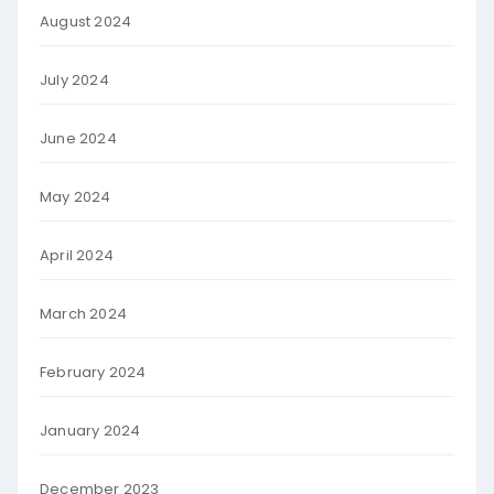
August 2024
July 2024
June 2024
May 2024
April 2024
March 2024
February 2024
January 2024
December 2023