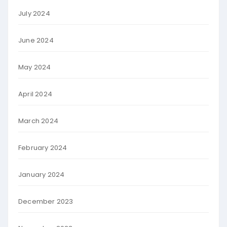
July 2024
June 2024
May 2024
April 2024
March 2024
February 2024
January 2024
December 2023