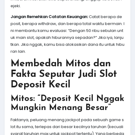
ejeki.
Jangan Remehkan Catatan Keuangan:
Catat berapa de
posit, berapa withdraw, dan berapa total waktu bermain. I
ni membantu kamu evaluasi: “Dengan 50 ribu sebulan unt
uk main slot, apakah hiburannya sepadan?” Jika iya, lanju
tkan. Jika nggak, kamu bisa alokasikan dana itu untuk hibu
ran lain.
Membedah Mitos dan
Fakta Seputar Judi Slot
Deposit Kecil
Mitos: “Deposit Kecil Nggak
Mungkin Menang Besar”
Faktanya, peluang menang jackpot pada sebuah game s
lot itu sama, terlepas dari besar kecilnya taruhan (kecuali
syarat taruhan max untuk jackpot tertentu). Yang berbeda