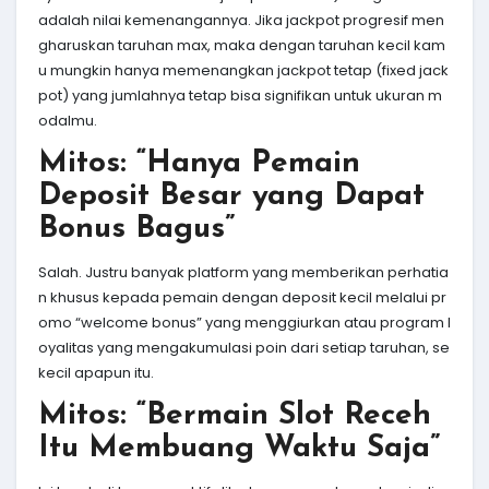
adalah nilai kemenangannya. Jika jackpot progresif men
gharuskan taruhan max, maka dengan taruhan kecil kam
u mungkin hanya memenangkan jackpot tetap (fixed jack
pot) yang jumlahnya tetap bisa signifikan untuk ukuran m
odalmu.
Mitos: “Hanya Pemain
Deposit Besar yang Dapat
Bonus Bagus”
Salah. Justru banyak platform yang memberikan perhatia
n khusus kepada pemain dengan deposit kecil melalui pr
omo “welcome bonus” yang menggiurkan atau program l
oyalitas yang mengakumulasi poin dari setiap taruhan, se
kecil apapun itu.
Mitos: “Bermain Slot Receh
Itu Membuang Waktu Saja”