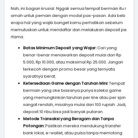
Nah, ini bagian krusial. Nggak semua tempat bermain itu r
amah untuk pemain dengan modal pas-pasan. Ada beb
erapa hal yang wajib banget kamu perhatikan sebelum
memutuskan untuk mendaftar dan melakukan deposit pe
rtama.
Batas Minimum Deposit yang Wajar:
Cari yang
benar-benar menawarkan deposit mulai dari Rp
5.000, Rp 10.000, atau maksimal Rp 25.000. Jangan
terkecoh dengan promo besar yang ternyata
syaratnya berat.
Ketersediaan Game dengan Taruhan Mini:
Tempat
bermain yang oke biasanya punya koleksi game
yang memungkinkan taruhan per line atau per spin
sangat rendah, misalnya mulai dari 100 rupiah. Jadi,
deposit 10 ribu bisa jadi banyak putaran.
Metode Transaksi yang Beragam dan Tanpa
Potongan:
Pastikan mereka mendukung transfer
bank lokal, e-wallet, atau pulsa tanpa memotong