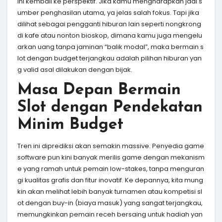
Ini kembali ke perspektif. Jika kamu mengharapkan jadi s
umber penghasilan utama, ya jelas salah fokus. Tapi jika
dilihat sebagai pengganti hiburan lain seperti nongkrong
di kafe atau nonton bioskop, dimana kamu juga mengelu
arkan uang tanpa jaminan “balik modal”, maka bermain s
lot dengan budget terjangkau adalah pilihan hiburan yan
g valid asal dilakukan dengan bijak.
Masa Depan Bermain
Slot dengan Pendekatan
Minim Budget
Tren ini diprediksi akan semakin massive. Penyedia game
software pun kini banyak merilis game dengan mekanism
e yang ramah untuk pemain low-stakes, tanpa menguran
gi kualitas grafis dan fitur inovatif. Ke depannya, kita mung
kin akan melihat lebih banyak turnamen atau kompetisi sl
ot dengan buy-in (biaya masuk) yang sangat terjangkau,
memungkinkan pemain receh bersaing untuk hadiah yan