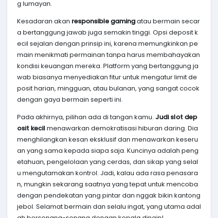
g lumayan.
Kesadaran akan
responsible gaming
atau bermain secar
a bertanggung jawab juga semakin tinggi. Opsi deposit k
ecil sejalan dengan prinsip ini, karena memungkinkan pe
main menikmati permainan tanpa harus membahayakan
kondisi keuangan mereka. Platform yang bertanggung ja
wab biasanya menyediakan fitur untuk mengatur limit de
posit harian, mingguan, atau bulanan, yang sangat cocok
dengan gaya bermain seperti ini.
Pada akhirnya, pilihan ada di tangan kamu.
Judi slot dep
osit kecil
menawarkan demokratisasi hiburan daring. Dia
menghilangkan kesan eksklusif dan menawarkan keseru
an yang sama kepada siapa saja. Kuncinya adalah peng
etahuan, pengelolaan yang cerdas, dan sikap yang selal
u mengutamakan kontrol. Jadi, kalau ada rasa penasara
n, mungkin sekarang saatnya yang tepat untuk mencoba
dengan pendekatan yang pintar dan nggak bikin kantong
jebol. Selamat bermain dan selalu ingat, yang utama adal
ah bersenang-senang dengan kepala dingin!