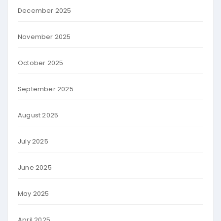
December 2025
November 2025
October 2025
September 2025
August 2025
July 2025
June 2025
May 2025
April 2025