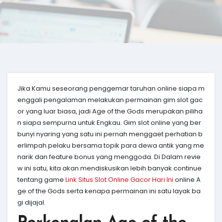
Jika Kamu seseorang penggemar taruhan online siapa m
enggali pengalaman melakukan permainan gim slot gac
or yang luar biasa, jadi Age of the Gods merupakan piliha
n siapa sempurna untuk Engkau. Gim slot online yang ber
bunyi nyaring yang satu ini pernah menggaet perhatian b
erlimpah pelaku bersama topik para dewa antik yang me
narik dan feature bonus yang menggoda. Di Dalam revie
w ini satu, kita akan mendiskusikan lebih banyak continue
tentang game
Link Situs Slot Online Gacor Hari Ini
online A
ge of the Gods serta kenapa permainan ini satu layak ba
gi dijajal.