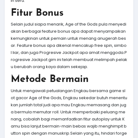
in seru.
Fitur Bonus
Selain judul siapa menarik, Age of the Gods pula menyedi
akan berbagai feature bonus apa dapat menyampaikan
kemungkinan untuk pemain untuk menang anugerah bes
ar. Feature bonus apa dikenal mencakup free spin, simbo
l liar, dan juga Progresive Jackpot apa amat menggoda.P
rogresive Jackpot gim ini telah membuat melimpah pelak
u berubah orang kaya dalam sekejap.
Metode Bermain
Untuk mengawali petualangan Engkau bersama game sl
ot gacor Age of the Gods, Engkau sekedar butuh menentu
kan jumlah total judi apa mau Engkau memasang dan jug
a bermula memutar roll. Untuk memperbaiki peluang me
nang, cobalah bagi memanfaatkan fitur autoplay untuk K
amu bisa lanjut bermain-main bebas wajib menghimpit b
utton spin dengan manuskrip.Selain yang itu, hindari forge