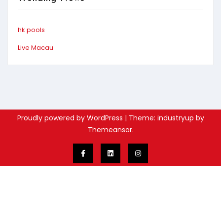
hk pools
Live Macau
Proudly powered by WordPress
|
Theme: industryup by
Themeansar
.