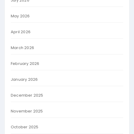
July 2026
May 2026
April 2026
March 2026
February 2026
January 2026
December 2025
November 2025
October 2025