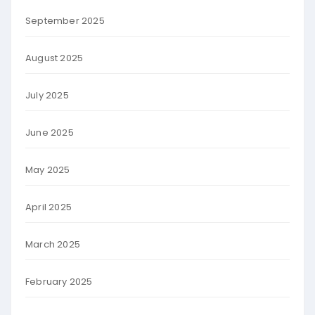
September 2025
August 2025
July 2025
June 2025
May 2025
April 2025
March 2025
February 2025