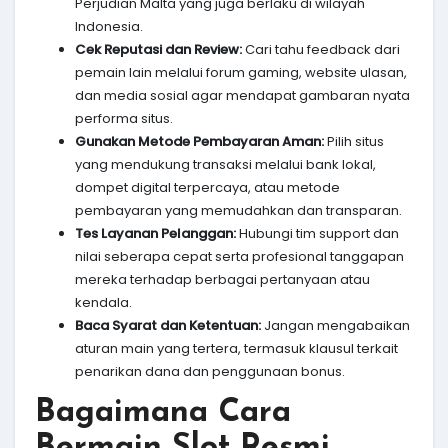
Perjudian Malta yang juga berlaku di wilayah
Indonesia.
Cek Reputasi dan Review:
Cari tahu feedback dari
pemain lain melalui forum gaming, website ulasan,
dan media sosial agar mendapat gambaran nyata
performa situs.
Gunakan Metode Pembayaran Aman:
Pilih situs
yang mendukung transaksi melalui bank lokal,
dompet digital terpercaya, atau metode
pembayaran yang memudahkan dan transparan.
Tes Layanan Pelanggan:
Hubungi tim support dan
nilai seberapa cepat serta profesional tanggapan
mereka terhadap berbagai pertanyaan atau
kendala.
Baca Syarat dan Ketentuan:
Jangan mengabaikan
aturan main yang tertera, termasuk klausul terkait
penarikan dana dan penggunaan bonus.
Bagaimana Cara