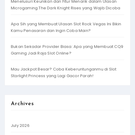
Menelusuri Keunikan dan Fitur Menarik dalam Ulasan
Microgaming The Dark Knight Rises yang Wajib Dicoba
Apa Sih yang Membuat Ulasan Slot Rock Vegas Ini Bikin
Kamu Penasaran dan Ingin Coba Main?
Bukan Sekadar Provider Biasa: Apa yang Membuat CQ9
Gaming Jadi Raja Slot Online?
Mau Jackpot Besar? Coba Keberuntunganmu di Slot
Starlight Princess yang Lagi Gacor Parah!
Archives
July 2026