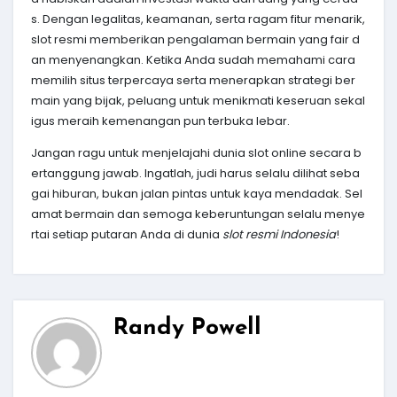
s. Dengan legalitas, keamanan, serta ragam fitur menarik,
slot resmi memberikan pengalaman bermain yang fair d
an menyenangkan. Ketika Anda sudah memahami cara
memilih situs terpercaya serta menerapkan strategi ber
main yang bijak, peluang untuk menikmati keseruan sekal
igus meraih kemenangan pun terbuka lebar.
Jangan ragu untuk menjelajahi dunia slot online secara b
ertanggung jawab. Ingatlah, judi harus selalu dilihat seba
gai hiburan, bukan jalan pintas untuk kaya mendadak. Sel
amat bermain dan semoga keberuntungan selalu menye
rtai setiap putaran Anda di dunia
slot resmi Indonesia
!
Randy Powell