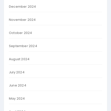
December 2024
November 2024
October 2024
September 2024
August 2024
July 2024
June 2024
May 2024