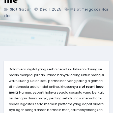
me
Slot Gacor
Dec 1, 2025
#slot Tergacor Har
I Ini
Dalam era digital yang serba cepat ini, hiburan daring se
makin menjadi pilihan utama banyak orang untuk mengisi
waktu luang. Salah satu permainan yang paling digemari
di Indonesia adalah slot online, khususnya
slot resmi Indo
nesia
. Namun, seperti halnya segala sesuatu yang berkait
an dengan dunia maya, penting sekali untuk memahami
aspek legalitas serta memilih platform yang dapat diperc
aya agar pengalaman bermain menjadi menyenangkan