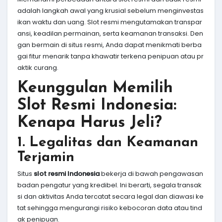
adalah langkah awal yang krusial sebelum menginvestas
ikan waktu dan uang. Slot resmi mengutamakan transpar
ansi, keadilan permainan, serta keamanan transaksi. Den
gan bermain di situs resmi, Anda dapat menikmati berba
gai fitur menarik tanpa khawatir terkena penipuan atau pr
aktik curang.
Keunggulan Memilih
Slot Resmi Indonesia:
Kenapa Harus Jeli?
1. Legalitas dan Keamanan
Terjamin
Situs
slot resmi Indonesia
bekerja di bawah pengawasan
badan pengatur yang kredibel. Ini berarti, segala transak
si dan aktivitas Anda tercatat secara legal dan diawasi ke
tat sehingga mengurangi risiko kebocoran data atau tind
ak penipuan.