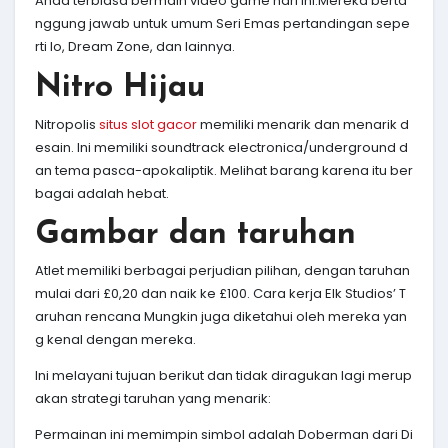
Anda terbiasa bermain video game hari ini.Mereka berta
nggung jawab untuk umum Seri Emas pertandingan sepe
rti Io, Dream Zone, dan lainnya.
Nitro Hijau
Nitropolis
situs slot gacor
memiliki menarik dan menarik d
esain. Ini memiliki soundtrack electronica/underground d
an tema pasca-apokaliptik. Melihat barang karena itu ber
bagai adalah hebat.
Gambar dan taruhan
Atlet memiliki berbagai perjudian pilihan, dengan taruhan
mulai dari £0,20 dan naik ke £100. Cara kerja Elk Studios’ T
aruhan rencana Mungkin juga diketahui oleh mereka yan
g kenal dengan mereka.
Ini melayani tujuan berikut dan tidak diragukan lagi merup
akan strategi taruhan yang menarik:
Permainan ini memimpin simbol adalah Doberman dari Di