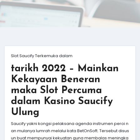
Slot Saucify Terkemuka dalam
tarikh 2022 – Mainkan
Kekayaan Beneran
maka Slot Percuma
dalam Kasino Saucify
Ulung
Saucify yakni kongsi pelaksana agenda instrumen peroi n
an mulanya lumrah melalui kata BetOnSoft. Tersebut disus
un buat mempunyai kekuatan guna membalas meningka