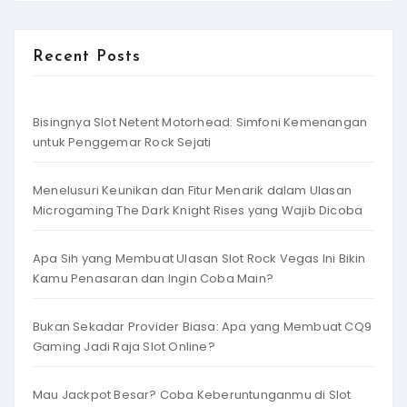
Recent Posts
Bisingnya Slot Netent Motorhead: Simfoni Kemenangan
untuk Penggemar Rock Sejati
Menelusuri Keunikan dan Fitur Menarik dalam Ulasan
Microgaming The Dark Knight Rises yang Wajib Dicoba
Apa Sih yang Membuat Ulasan Slot Rock Vegas Ini Bikin
Kamu Penasaran dan Ingin Coba Main?
Bukan Sekadar Provider Biasa: Apa yang Membuat CQ9
Gaming Jadi Raja Slot Online?
Mau Jackpot Besar? Coba Keberuntunganmu di Slot