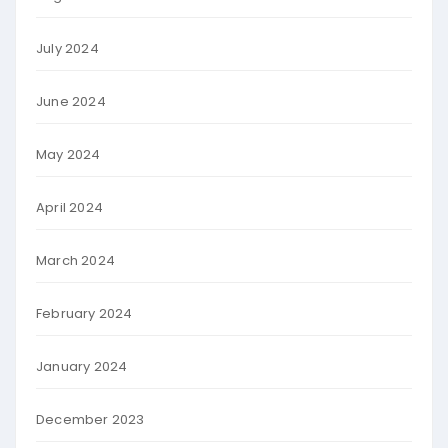
July 2024
June 2024
May 2024
April 2024
March 2024
February 2024
January 2024
December 2023