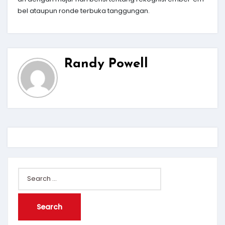
bel ataupun ronde terbuka tanggungan.
Randy Powell
Search
for: