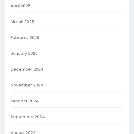
April 2025
March 2025
February 2025
January 2025
December 2024
November 2024
October 2024
September 2024
August 2024