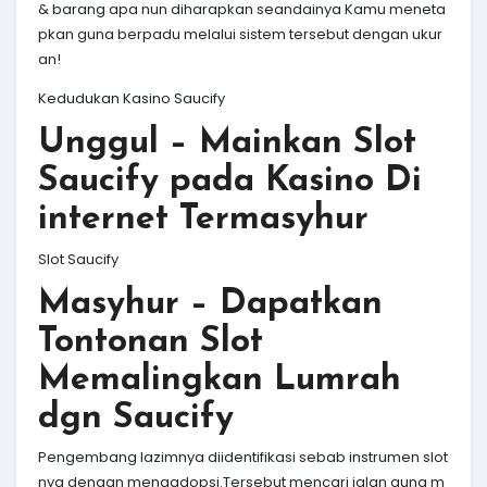
& barang apa nun diharapkan seandainya Kamu meneta
pkan guna berpadu melalui sistem tersebut dengan ukur
an!
Kedudukan Kasino Saucify
Unggul – Mainkan Slot
Saucify pada Kasino Di
internet Termasyhur
Slot Saucify
Masyhur – Dapatkan
Tontonan Slot
Memalingkan Lumrah
dgn Saucify
Pengembang lazimnya diidentifikasi sebab instrumen slot
nya dengan mengadopsi.Tersebut mencari jalan guna m