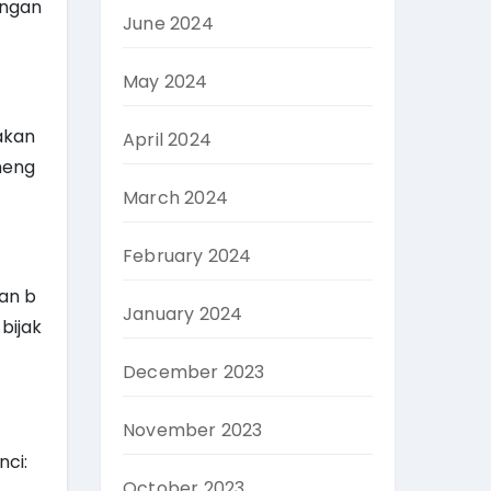
angan
June 2024
May 2024
akan
April 2024
meng
March 2024
February 2024
an b
January 2024
bijak
December 2023
November 2023
nci:
October 2023