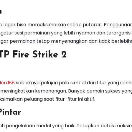
n
l agar bisa memaksimalkan setiap putaran. Penggunaan 
atur sesi permainan yang lebih nyaman dan terorganisir
 agar permainan tetap menyenangkan dan tidak berlebih
P Fire Strike 2
lord88
sebaiknya pelajari pola simbol dan fitur yang seri
nsi meningkatkan kemenangan. Banyak pemain sukses yan
lkan peluang saat fitur-fitur ini aktif.
Pintar
lah pengelolaan modal yang baik. Tetapkan batas maksim