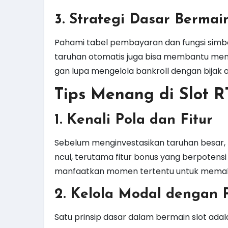
3. Strategi Dasar Bermai
Pahami tabel pembayaran dan fungsi simbo
taruhan otomatis juga bisa membantu meng
gan lupa mengelola bankroll dengan bijak
Tips Menang di Slot RT
1. Kenali Pola dan Fitur
Sebelum menginvestasikan taruhan besar,
ncul, terutama fitur bonus yang berpote
manfaatkan momen tertentu untuk memaksima
2. Kelola Modal dengan 
Satu prinsip dasar dalam bermain slot ada