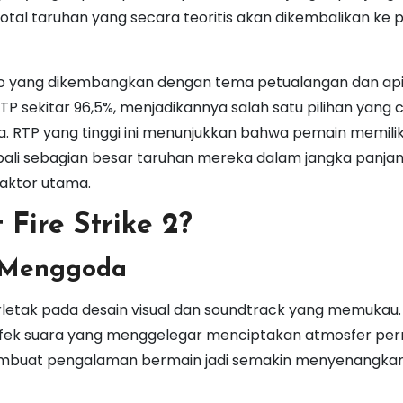
total taruhan yang secara teoritis akan dikembalikan ke 
video yang dikembangkan dengan tema petualangan dan ap
P sekitar 96,5%, menjadikannya salah satu pilihan yang 
. RTP yang tinggi ini menunjukkan bahwa pemain memilik
li sebagian besar taruhan mereka dalam jangka panjan
faktor utama.
Fire Strike 2?
g Menggoda
terletak pada desain visual dan soundtrack yang memukau.
 efek suara yang menggelegar menciptakan atmosfer pe
membuat pengalaman bermain jadi semakin menyenangka