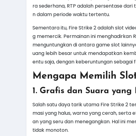
ra sederhana, RTP adalah persentase dari 
n dalam periode waktu tertentu.
Sementara itu, Fire Strike 2 adalah slot 
g memercik. Permainan ini menghadirkan RT
menguntungkan di antara game slot lainnya
uang lebih besar untuk mendapatkan kemba
entu saja, dengan keberuntungan sebagai 
Mengapa Memilih Slot 
1. Grafis dan Suara yan
Salah satu daya tarik utama Fire Strike 2 
masi yang halus, warna yang cerah, serta
an yang seru dan menegangkan. Hal ini 
tidak monoton.