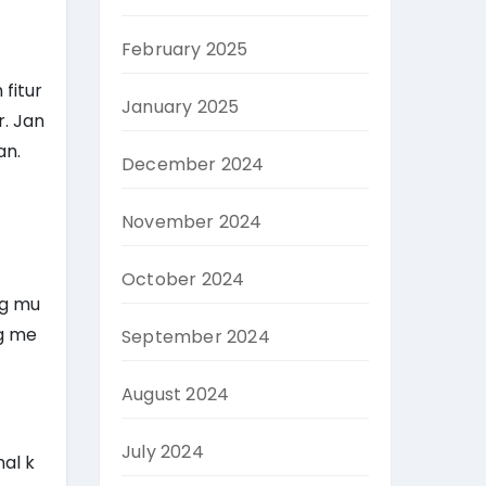
February 2025
fitur
January 2025
. Jan
an.
December 2024
November 2024
October 2024
ng mu
g me
September 2024
August 2024
July 2024
al k