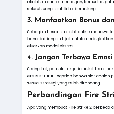
ekalahan dan kemenangan, kemudian patuhi
seluruh uang saat tidak beruntung.
3. Manfaatkan Bonus dan
Sebagian besar situs slot online menawar
bonus ini dengan bijak untuk meningkatk
eluarkan modal ekstra.
4. Jangan Terbawa Emosi
Sering kali, pemain tergoda untuk terus 
erturut-turut. Ingatlah bahwa slot adalah 
sesuai strategi yang telah dirancang.
Perbandingan Fire Str
Apa yang membuat Fire Strike 2 berbeda da