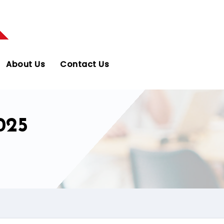
About Us
Contact Us
025