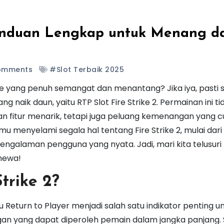
 Panduan Lengkap untuk Menang d
omments
#slot Terbaik 2025
e yang penuh semangat dan menantang? Jika iya, pasti 
g naik daun, yaitu RTP Slot Fire Strike 2. Permainan ini ti
 fitur menarik, tetapi juga peluang kemenangan yang 
 menyelami segala hal tentang Fire Strike 2, mulai dari 
a pengalaman pengguna yang nyata. Jadi, mari kita telusuri
imewa!
Strike 2?
u Return to Player menjadi salah satu indikator penting u
an yang dapat diperoleh pemain dalam jangka panjang.